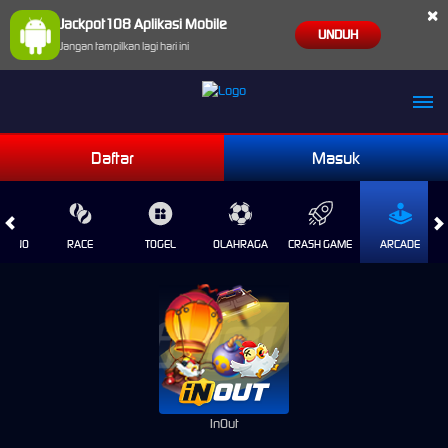
×
Jackpot108 Aplikasi Mobile
UNDUH
Jangan tampilkan lagi hari ini
Daftar
Masuk
CASINO
RACE
TOGEL
OLAHRAGA
CRASH GAME
ARCADE
InOut