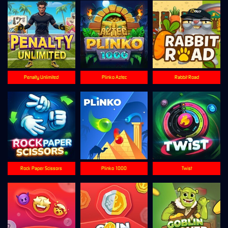
Penalty Unlimited
Plinko Aztec
Rabbit Road
Rock Paper Scissors
Plinko 1000
Twist