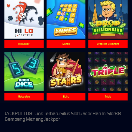
Hilo Joker
Mines
Drop The Billionaire
Robo dice
Stairs
Triple
JACKPOT108: Link Terbaru Situs Slot Gacor Hari Ini Slot88
Gampang Menang Jackpot