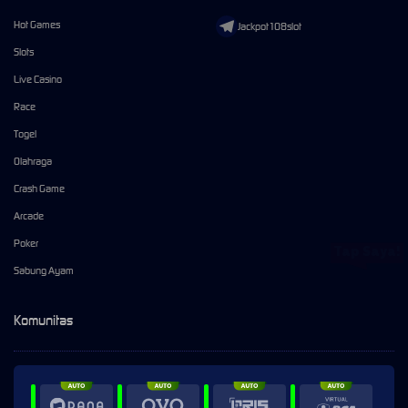
Hot Games
Jackpot108slot
Slots
Live Casino
Race
Togel
Olahraga
Crash Game
Arcade
Poker
Tap Saya!
Sabung Ayam
Komunitas