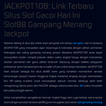
JACKPOT108: Link Terbaru
Situs Slot Gacor Hari Ini
Slot88 Gampang Menang
Jackpot
Selamat datang di situs slot online resmi penyedia link terbaru
slot gacor
hari ini bersama
JACKPOT108 yang merupakan agen terpercaya di indonesia dengan pilihan permainan
terlengkap dan paling gampang menang jackpot. Bersama JACKPOT108 anda dapat
mewujudkan impian menjadi jutawan dalam waktu singkat hanya dengan memainkan
deretan permainan slot gacor pilihan terfavorit. Didukung dengan fasilitas pelayanan
profesional, serta transaksi bank dan e-wallet 24 jam online tanpa hambatan. JACKPOT108
telah terbukti sebagai link situs slot88 resmi yang konsisten memberikan sensasi
kemenangan jackpot maxwin hingga ke tingkat maksimal, lengkap dengan ketersediaan
fitur VIP paling mutakhir untuk memanjakan seluruh member setianya, serta telah
mengantongi lisensi resmi dari PAGCOR sebagai rekomendasi situs
slot
online terupdate
dan paling canggih saat ini.
Untuk menghadirkan pengalaman bermain tingkat tinggi, kami juga bekerja sama secara
resmi dengan provider ternama slot88 guna menyajikan permainan
slot gampang menang