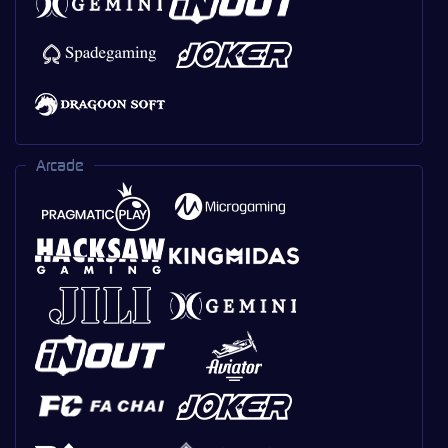
Arcade