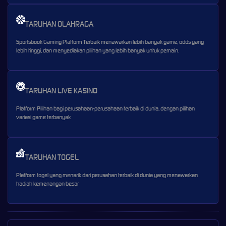
TARUHAN OLAHRAGA
Sportsbook Gaming Platform Terbaik menawarkan lebih banyak game, odds yang
lebih tinggi, dan menyediakan pilihan yang lebih banyak untuk pemain.
TARUHAN LIVE KASINO
Platform Pilihan bagi perusahaan-perusahaan terbaik di dunia, dengan pilihan
variasi game terbanyak
TARUHAN TOGEL
Platform togel yang menarik dari perusahan terbaik di dunia yang menawarkan
hadiah kemenangan besar