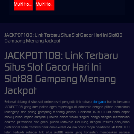
Multi Hot 5 Wild
Multi Hot Wild Ways
JACKPOT108: Link Terbaru Situs Slot Gacor Hari Ini Slot88
Gampang Menang Jackpot
JACKPOT108: Link Terbaru
Situs Slot Gacor Hari Ini
Slot88 Gampang Menang
Jackpot
Selamat datang di situs slot online resmi penyedia link terbaru
slot gacor
hari ini bersama
JACKPOT108 yang merupakan agen terpercaya di indonesia dengan pilihan permainan
terlengkap dan paling gampang menang jackpot. Bersama JACKPOT108 anda dapat
mewujudkan impian menjadi jutawan dalam waktu singkat hanya dengan memainkan
deretan permainan slot gacor pilihan terfavorit. Didukung dengan fasilitas pelayanan
profesional, serta transaksi bank dan e-wallet 24 jam online tanpa hambatan. JACKPOT108
telah terbukti sebagai link situs slot88 resmi yang konsisten memberikan sensasi