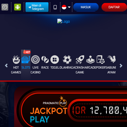
Main di
MASUK
DAFTAR
Telegram
HOT
SLOTS
LIVE
RACE
TOGEL
OLAHRAGA
CRASH
ARCADE
POKER
SABUNG
PROMO
GAMES
CASINO
GAME
AYAM
IDR
12,700,
JACKPOT
PLAY