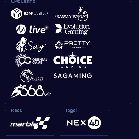
Live Casino
Race
Togel