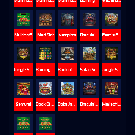
Multi Hot 20
Multi Hot 40
Multi Hot Ways
Burning Ice 40
Wild & Gods
MultiHot5
Mad Slot
Vampires
Dracula's Fortune
Farm's Fortune
Jungle Sisters Deluxe
Burning Ice
Book of Futuria
Safari Simba
Jungle Sisters
Samurai
Book Of Bonanza
Boka Jamba 10
Dracula's Fortune Halloween Edition
Mariachi Coins