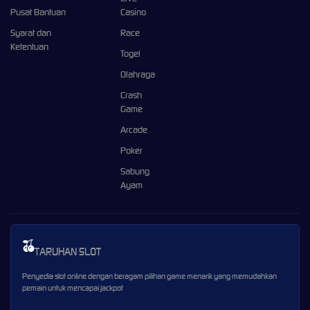
Pusat Bantuan
Casino
Syarat dan
Race
Ketentuan
Togel
Olahraga
Crash
Game
Arcade
Poker
Sabung
Ayam
TARUHAN SLOT
Penyedia slot online dengan beragam pilihan game menarik yang memudahkan
pemain untuk mencapai jackpot