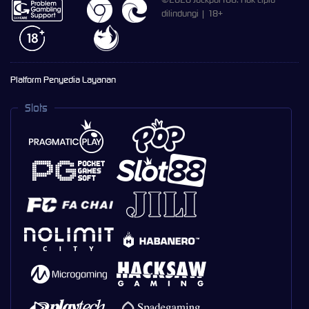
dilindungi | 18+
Platform Penyedia Layanan
Slots