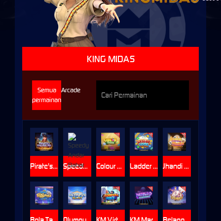
KING MIDAS
Semua
Arcade
permainan
Pirate's Tresure
Speedy Andar Bahar
Colour Game
Ladder Game
Jhandi Munda
Bola Tangkas
Olympus Glory
KM Virtual Animal Race
KM Marble Knockout
Belangkai 2