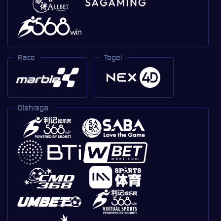
Race
Togel
Olahraga