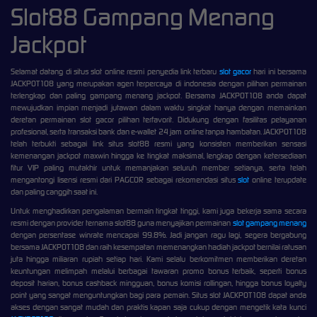
Slot88 Gampang Menang
Jackpot
Selamat datang di situs slot online resmi penyedia link terbaru
slot gacor
hari ini bersama
JACKPOT108 yang merupakan agen terpercaya di indonesia dengan pilihan permainan
terlengkap dan paling gampang menang jackpot. Bersama JACKPOT108 anda dapat
mewujudkan impian menjadi jutawan dalam waktu singkat hanya dengan memainkan
deretan permainan slot gacor pilihan terfavorit. Didukung dengan fasilitas pelayanan
profesional, serta transaksi bank dan e-wallet 24 jam online tanpa hambatan. JACKPOT108
telah terbukti sebagai link situs slot88 resmi yang konsisten memberikan sensasi
kemenangan jackpot maxwin hingga ke tingkat maksimal, lengkap dengan ketersediaan
fitur VIP paling mutakhir untuk memanjakan seluruh member setianya, serta telah
mengantongi lisensi resmi dari PAGCOR sebagai rekomendasi situs
slot
online terupdate
dan paling canggih saat ini.
Untuk menghadirkan pengalaman bermain tingkat tinggi, kami juga bekerja sama secara
resmi dengan provider ternama slot88 guna menyajikan permainan
slot gampang menang
dengan persentase winrate mencapai 99.8%. Jadi jangan ragu lagi, segera bergabung
bersama JACKPOT108 dan raih kesempatan memenangkan hadiah jackpot bernilai ratusan
juta hingga miliaran rupiah setiap hari. Kami selalu berkomitmen memberikan deretan
keuntungan melimpah melalui berbagai tawaran promo bonus terbaik, seperti bonus
deposit harian, bonus cashback mingguan, bonus komisi rollingan, hingga bonus loyalty
point yang sangat menguntungkan bagi para pemain. Situs slot JACKPOT108 dapat anda
akses dengan sangat mudah dan praktis kapan saja cukup dengan mengetik kata kunci