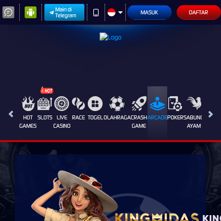
Main di
MASUK
DAFTAR
Telegram
HOT
SLOTS
LIVE
RACE
TOGEL
OLAHRAGA
CRASH
ARCADE
POKER
SABUNG
PROMO
GAMES
CASINO
GAME
AYAM