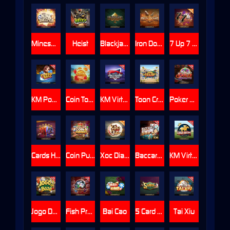
Minesweeper
Heist
Blackjack
Iron Dome
7 Up 7 Down
KM Power Ball
Coin Toss
KM Virtual Greyhound Racing
Toon Crash
Poker Roulette
Cards Hi Lo
Coin Pusher
Xoc Dia Lightning
Baccarat: Swipe
KM Virtual Horse Racing
Jogo De Bozo
Fish Prawn Crab 2
Bai Cao
5 Card Poker
Tai Xiu