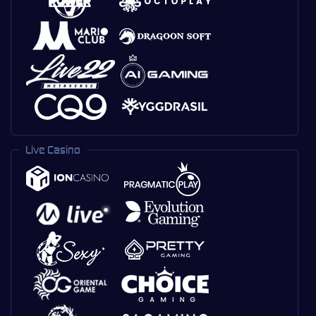
Live Casino