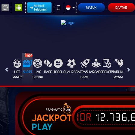
Main di
MASUK
DAFTAR
Telegram
HOT
SLOTS
LIVE
RACE
TOGEL
OLAHRAGA
CRASH
ARCADE
POKER
SABUNG
PROMO
GAMES
CASINO
GAME
AYAM
IDR
12,736,
JACKPOT
PLAY