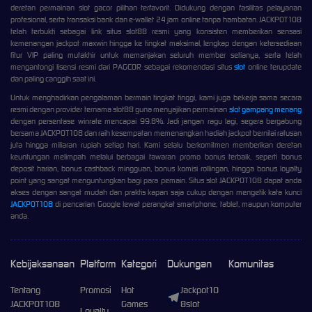
deretan permainan slot gacor pilihan terfavorit. Didukung dengan fasilitas pelayanan
profesional, serta transaksi bank dan e-wallet 24 jam online tanpa hambatan. JACKPOT108
telah terbukti sebagai link situs slot88 resmi yang konsisten memberikan sensasi
kemenangan jackpot maxwin hingga ke tingkat maksimal, lengkap dengan ketersediaan
fitur VIP paling mutakhir untuk memanjakan seluruh member setianya, serta telah
mengantongi lisensi resmi dari PAGCOR sebagai rekomendasi situs
slot
online terupdate
dan paling canggih saat ini.
Untuk menghadirkan pengalaman bermain tingkat tinggi, kami juga bekerja sama secara
resmi dengan provider ternama slot88 guna menyajikan permainan
slot gampang menang
dengan persentase winrate mencapai 99.8%. Jadi jangan ragu lagi, segera bergabung
bersama JACKPOT108 dan raih kesempatan memenangkan hadiah jackpot bernilai ratusan
juta hingga miliaran rupiah setiap hari. Kami selalu berkomitmen memberikan deretan
keuntungan melimpah melalui berbagai tawaran promo bonus terbaik, seperti bonus
deposit harian, bonus cashback mingguan, bonus komisi rollingan, hingga bonus loyalty
point yang sangat menguntungkan bagi para pemain. Situs slot JACKPOT108 dapat anda
akses dengan sangat mudah dan praktis kapan saja cukup dengan mengetik kata kunci
JACKPOT108
di pencarian Google lewat perangkat smartphone, tablet, maupun komputer
anda.
Kebijaksanaan
Platform
Kategori
Dukungan
Komunitas
Tentang
Promosi
Hot
Jackpot10
JACKPOT108
Games
8slot
Loyalty