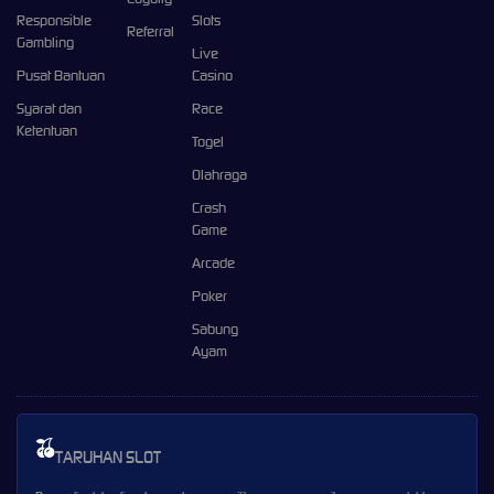
Responsible
Slots
Referral
Gambling
Live
Pusat Bantuan
Casino
Syarat dan
Race
Ketentuan
Togel
Olahraga
Crash
Game
Arcade
Poker
Sabung
Ayam
TARUHAN SLOT