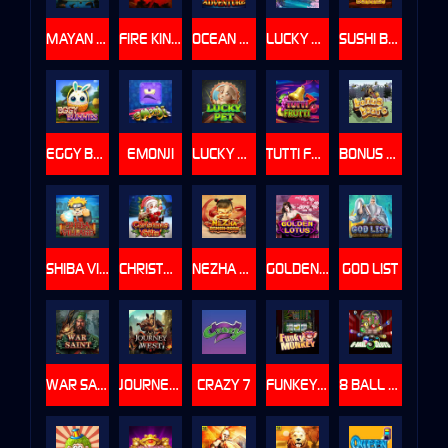
MAYAN TEMPLE
FIRE KINGDOM
OCEAN ADVENTURE
LUCKY BEASTS
SUSHI BONANZA
EGGY BUNNIES
EMONJI
LUCKY PET
TUTTI FRUTTI
BONUS BEAR
SHIBA VILLAGE
CHRISTMAS GIFT
NEZHA DEMON REBORN
GOLDEN LOTUS
GOD LIST
WAR SAINT
JOURNEY WEST
CRAZY 7
FUNKEY MONKEY
8 BALL SLOTS