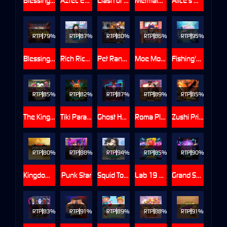
Blessing of the Tiger
Aztec Empire
Clash of War
Mermaid's Market
Alice's Wonder
RTP
79%
RTP
87%
RTP
80%
RTP
RTP
95%
Blessing of the Dragon
Rich Rich Water
Pet Ranger
Moe Moe Cute
Fishing's Paradise
RTP
85%
RTP
82%
RTP
87%
RTP
89%
RTP
85%
The King Joker
Tiki Paradise
Ghost House
Roma Plus
Zushi Prime
RTP
80%
RTP
88%
RTP
94%
RTP
RTP
90%
Kingdom Z
Punk Star
Squid Toon
Lab 19 Mania
Grand Shine
RTP
83%
RTP
RTP
RTP
RTP