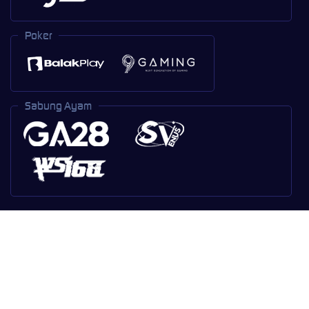
Poker
Sabung Ayam