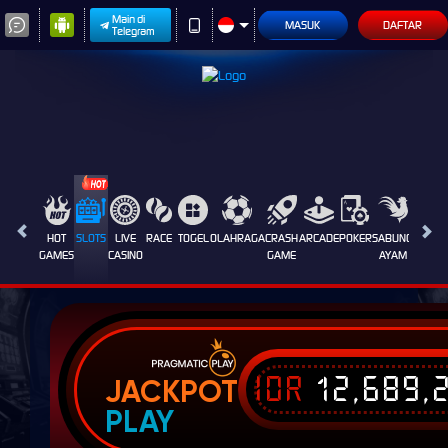
Main di
MASUK
DAFTAR
Telegram
HOT
SLOTS
LIVE
RACE
TOGEL
OLAHRAGA
CRASH
ARCADE
POKER
SABUNG
PROMO
GAMES
CASINO
GAME
AYAM
IDR
12,689,
JACKPOT
PLAY