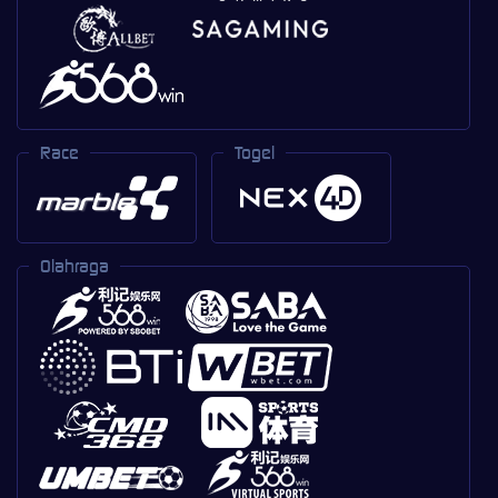
Race
Togel
Olahraga