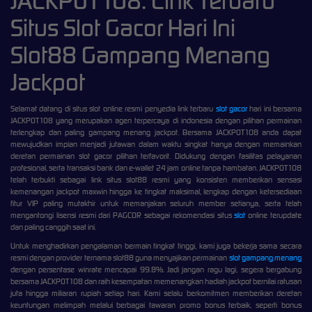
JACKPOT108: Link Terbaru
Situs Slot Gacor Hari Ini
Slot88 Gampang Menang
Jackpot
Selamat datang di situs slot online resmi penyedia link terbaru
slot gacor
hari ini bersama
JACKPOT108 yang merupakan agen terpercaya di indonesia dengan pilihan permainan
terlengkap dan paling gampang menang jackpot. Bersama JACKPOT108 anda dapat
mewujudkan impian menjadi jutawan dalam waktu singkat hanya dengan memainkan
deretan permainan slot gacor pilihan terfavorit. Didukung dengan fasilitas pelayanan
profesional, serta transaksi bank dan e-wallet 24 jam online tanpa hambatan. JACKPOT108
telah terbukti sebagai link situs slot88 resmi yang konsisten memberikan sensasi
kemenangan jackpot maxwin hingga ke tingkat maksimal, lengkap dengan ketersediaan
fitur VIP paling mutakhir untuk memanjakan seluruh member setianya, serta telah
mengantongi lisensi resmi dari PAGCOR sebagai rekomendasi situs
slot
online terupdate
dan paling canggih saat ini.
Untuk menghadirkan pengalaman bermain tingkat tinggi, kami juga bekerja sama secara
resmi dengan provider ternama slot88 guna menyajikan permainan
slot gampang menang
dengan persentase winrate mencapai 99.8%. Jadi jangan ragu lagi, segera bergabung
bersama JACKPOT108 dan raih kesempatan memenangkan hadiah jackpot bernilai ratusan
juta hingga miliaran rupiah setiap hari. Kami selalu berkomitmen memberikan deretan
keuntungan melimpah melalui berbagai tawaran promo bonus terbaik, seperti bonus