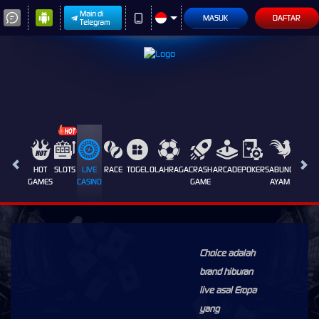
Main di
MASUK
DAFTAR
Telegram
HOT
SLOTS
LIVE
RACE
TOGEL
OLAHRAGA
CRASH
ARCADE
POKER
SABUNG
PROMO
GAMES
CASINO
GAME
AYAM
Choice adalah
brand hiburan
live asal Eropa
yang