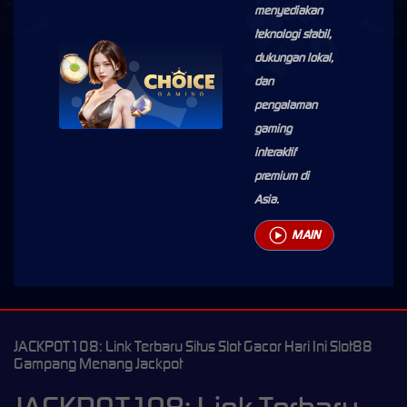
menyediakan
teknologi stabil,
dukungan lokal,
dan
pengalaman
gaming
interaktif
premium di
Asia.
MAIN
JACKPOT108: Link Terbaru Situs Slot Gacor Hari Ini Slot88
Gampang Menang Jackpot