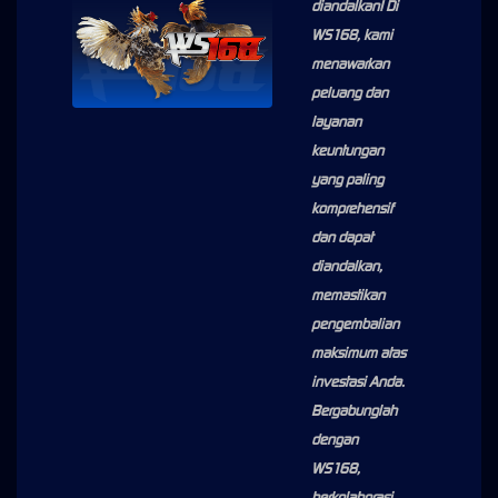
diandalkan! Di
WS168, kami
menawarkan
peluang dan
layanan
keuntungan
yang paling
komprehensif
dan dapat
diandalkan,
memastikan
pengembalian
maksimum atas
investasi Anda.
Bergabunglah
dengan
WS168,
berkolaborasi