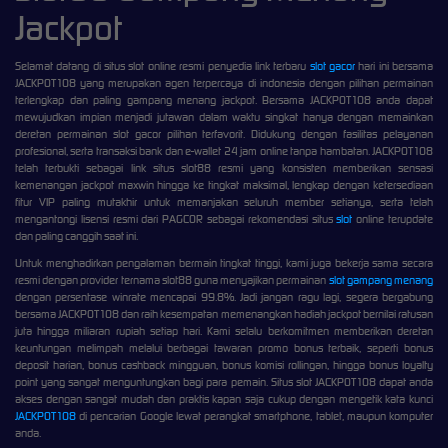
Jackpot
Selamat datang di situs slot online resmi penyedia link terbaru
slot gacor
hari ini bersama
JACKPOT108 yang merupakan agen terpercaya di indonesia dengan pilihan permainan
terlengkap dan paling gampang menang jackpot. Bersama JACKPOT108 anda dapat
mewujudkan impian menjadi jutawan dalam waktu singkat hanya dengan memainkan
deretan permainan slot gacor pilihan terfavorit. Didukung dengan fasilitas pelayanan
profesional, serta transaksi bank dan e-wallet 24 jam online tanpa hambatan. JACKPOT108
telah terbukti sebagai link situs slot88 resmi yang konsisten memberikan sensasi
kemenangan jackpot maxwin hingga ke tingkat maksimal, lengkap dengan ketersediaan
fitur VIP paling mutakhir untuk memanjakan seluruh member setianya, serta telah
mengantongi lisensi resmi dari PAGCOR sebagai rekomendasi situs
slot
online terupdate
dan paling canggih saat ini.
Untuk menghadirkan pengalaman bermain tingkat tinggi, kami juga bekerja sama secara
resmi dengan provider ternama slot88 guna menyajikan permainan
slot gampang menang
dengan persentase winrate mencapai 99.8%. Jadi jangan ragu lagi, segera bergabung
bersama JACKPOT108 dan raih kesempatan memenangkan hadiah jackpot bernilai ratusan
juta hingga miliaran rupiah setiap hari. Kami selalu berkomitmen memberikan deretan
keuntungan melimpah melalui berbagai tawaran promo bonus terbaik, seperti bonus
deposit harian, bonus cashback mingguan, bonus komisi rollingan, hingga bonus loyalty
point yang sangat menguntungkan bagi para pemain. Situs slot JACKPOT108 dapat anda
akses dengan sangat mudah dan praktis kapan saja cukup dengan mengetik kata kunci
JACKPOT108
di pencarian Google lewat perangkat smartphone, tablet, maupun komputer
anda.