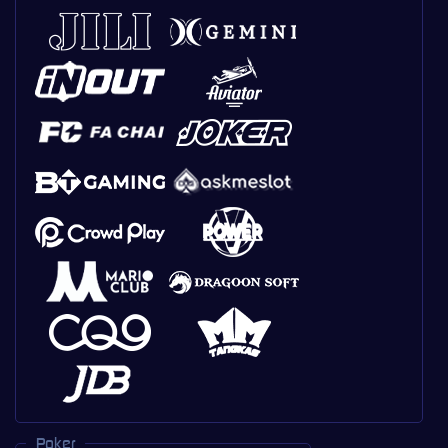
Poker