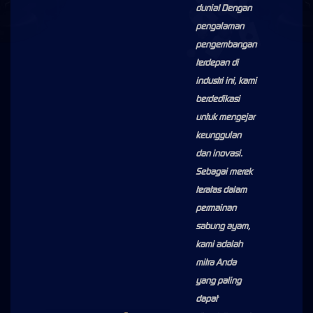
dunia! Dengan
pengalaman
pengembangan
terdepan di
industri ini, kami
berdedikasi
untuk mengejar
keunggulan
dan inovasi.
Sebagai merek
teratas dalam
permainan
sabung ayam,
kami adalah
mitra Anda
yang paling
dapat