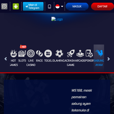
Main di
MASUK
DAFTAR
Telegram
HOT
SLOTS
LIVE
RACE
TOGEL
OLAHRAGA
CRASH
ARCADE
POKER
SABUNG
PROMOS
GAMES
CASINO
GAME
AYAM
WS168, merek
permainan
sabung ayam
terkemuka di