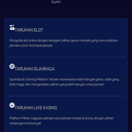
Ayam
TARUHAN SLOT
Penyedia slot online dengan beragam pilihan game menarik yang memudahkan
pemain untuk mencapai jackpot
TARUHAN OLAHRAGA
Sportsbook Gaming Platform Terbaik menawarkan lebih banyak game, odds yang
lebih tinggi, dan menyediakan pilihan yang lebih banyak untuk pemain.
TARUHAN LIVE KASINO
Platform Pilihan bagi perusahaan-perusahaan terbaik di dunia, dengan pilihan
variasi game terbanyak