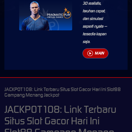
3D realistis,
taruhan cepat,
dan simulasi
seperti nyata —
tersedia kapan
saja.
MAIN
JACKPOT108: Link Terbaru Situs Slot Gacor Hari Ini Slot88
Gampang Menang Jackpot
JACKPOT108: Link Terbaru
Situs Slot Gacor Hari Ini