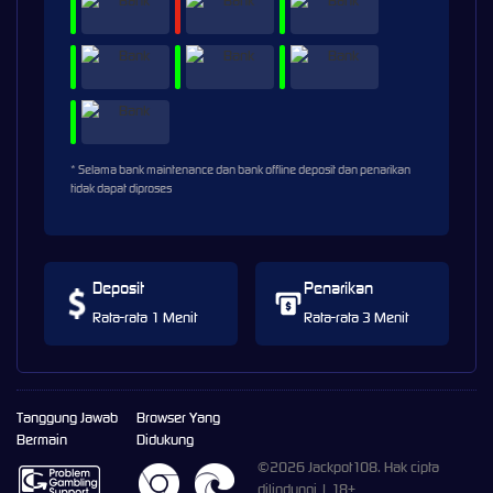
* Selama bank maintenance dan bank offline deposit dan penarikan
tidak dapat diproses
Deposit
Penarikan
Rata-rata 1 Menit
Rata-rata 3 Menit
Tanggung Jawab
Browser Yang
Bermain
Didukung
©2026 Jackpot108. Hak cipta
dilindungi | 18+