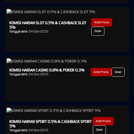
KOMISI HARIAN SLOT 0.5% & CASHBACK SLOT
Ambil Promo
5%
Tanggal akhir:
04-Des-2035
Detail
KOMISI HARIAN CASINO 0.8% & POKER 0.3%
Ambil Promo
Detail
Tanggal akhir:
04-Des-2035
KOMISI HARIAN SPORT 0.5% & CASHBACK SPORT
Ambil Promo
5%
Tanggal akhir:
04-Des-2035
Detail