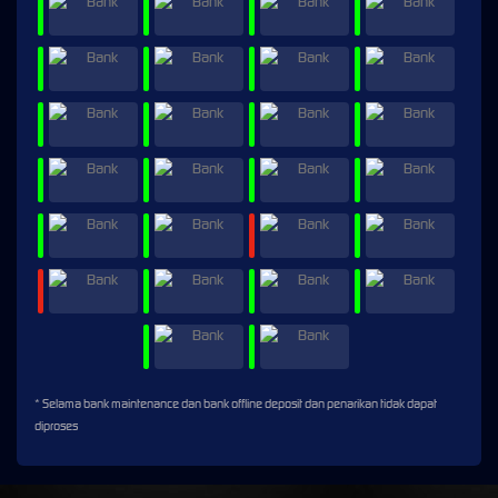
* Selama bank maintenance dan bank offline deposit dan penarikan tidak dapat
diproses