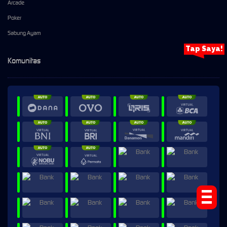
Arcade
Poker
Sabung Ayam
Tap Saya!
Komunitas