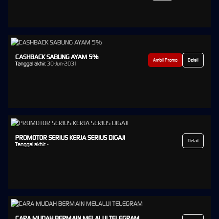
CASHBACK SABUNG AYAM 5%
Ambil Promo
Detail
Tanggal akhir:
30-Jun-2031
PROMOTOR SERIUS KERJA SERIUS DIGAJI
Detail
Tanggal akhir:
-
CARA MUDAH BERMAIN MELALUI TELEGRAM