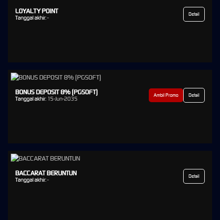
LOYALTY POINT
Detail
Tanggal akhir:
-
BONUS DEPOSIT 8% (PGSOFT)
Ambil Promo
Detail
Tanggal akhir:
15-Jun-2035
BACCARAT BERUNTUN
Detail
Tanggal akhir:
-