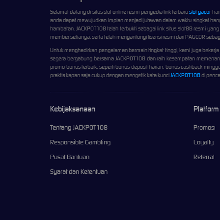
Selamat datang di situs slot online resmi penyedia link terbaru
slot gacor
har
anda dapat mewujudkan impian menjadi jutawan dalam waktu singkat hanya d
hambatan. JACKPOT108 telah terbukti sebagai link situs slot88 resmi yan
member setianya, serta telah mengantongi lisensi resmi dari PAGCOR sebag
Untuk menghadirkan pengalaman bermain tingkat tinggi, kami juga beker
segera bergabung bersama JACKPOT108 dan raih kesempatan memenangkan h
promo bonus terbaik, seperti bonus deposit harian, bonus cashback ming
praktis kapan saja cukup dengan mengetik kata kunci
JACKPOT108
di penca
Kebijaksanaan
Platform
Tentang JACKPOT108
Promosi
Responsible Gambling
Loyalty
Pusat Bantuan
Referral
Syarat dan Ketentuan