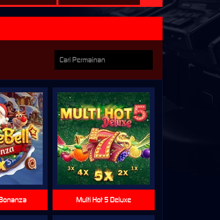
IDR
3,383,860.00
Rujak Bonanza 1000
j****q
IDR
3,270,060.00
Fire Stampede
balis****8
IDR
3,073,200.00
Gates of Olympus Super Scatter
jar****7
IDR
2,774,400.00
Mahjong Wins Triple Pot
n***o
IDR
2,716,800.00
Sweet Bonanza 1000
jar****7
IDR
2,519,400.00
Mahjong Wins Triple Pot
l Bonanza
Multi Hot 5 Deluxe
ba****l
IDR
2,464,270.00