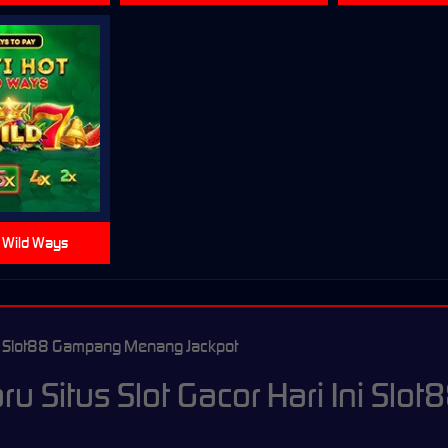
t Wild Ways
Ini Slot88 Gampang Menang Jackpot
ru Situs Slot Gacor Hari Ini S