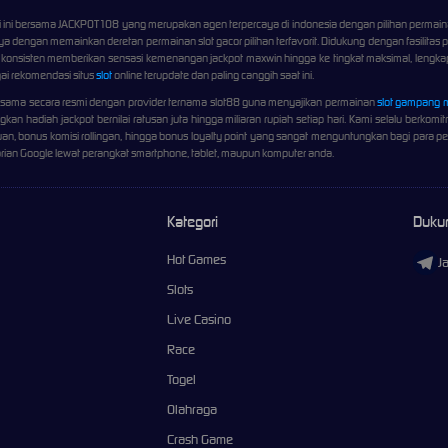
i ini bersama JACKPOT108 yang merupakan agen terpercaya di indonesia dengan pilihan perma
engan memainkan deretan permainan slot gacor pilihan terfavorit. Didukung dengan fasilitas pel
g konsisten memberikan sensasi kemenangan jackpot maxwin hingga ke tingkat maksimal, lengka
ai rekomendasi situs
slot
online terupdate dan paling canggih saat ini.
ja sama secara resmi dengan provider ternama slot88 guna menyajikan permainan
slot gampang
adiah jackpot bernilai ratusan juta hingga miliaran rupiah setiap hari. Kami selalu berko
guan, bonus komisi rollingan, hingga bonus loyalty point yang sangat menguntungkan bagi para
rian Google lewat perangkat smartphone, tablet, maupun komputer anda.
Kategori
Duku
Hot Games
J
Slots
Live Casino
Race
Togel
Olahraga
Crash Game