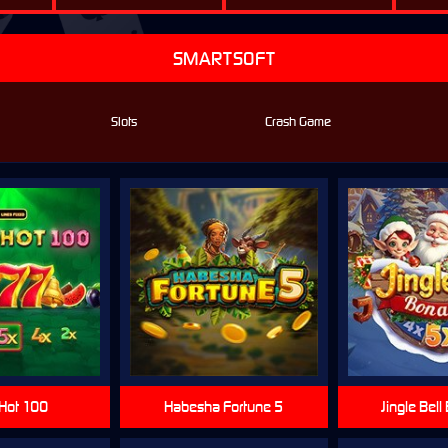
SMARTSOFT
Slots
Crash Game
 Hot 100
Habesha Fortune 5
Jingle Bel