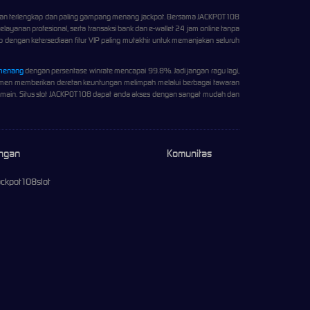
inan terlengkap dan paling gampang menang jackpot. Bersama JACKPOT108
ayanan profesional, serta transaksi bank dan e-wallet 24 jam online tanpa
p dengan ketersediaan fitur VIP paling mutakhir untuk memanjakan seluruh
 menang
dengan persentase winrate mencapai 99.8%. Jadi jangan ragu lagi,
mitmen memberikan deretan keuntungan melimpah melalui berbagai tawaran
 pemain. Situs slot JACKPOT108 dapat anda akses dengan sangat mudah dan
ngan
Komunitas
ackpot108slot