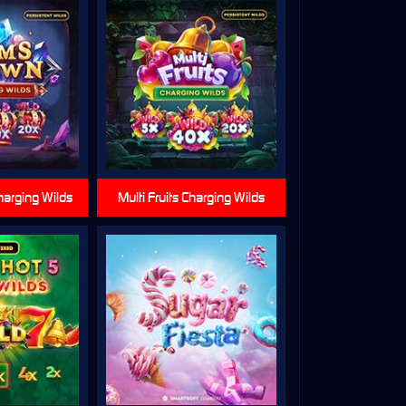
Rujak Bonanza 1000
arging Wilds
Multi Fruits Charging Wilds