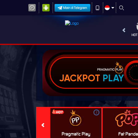
Main di Telegram
HOT
JACKPOT
PLAY
i
Pragmatic Play
Fat Pand