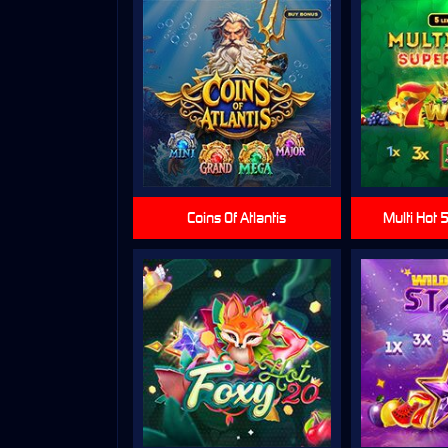
Coins Of Atlantis
Multi Hot 