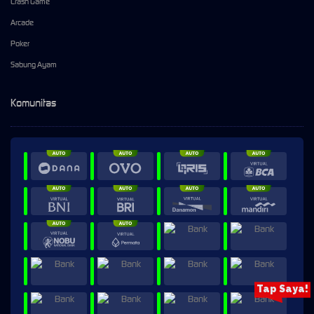
Crash Game
Arcade
Poker
Sabung Ayam
Komunitas
Tap Saya!