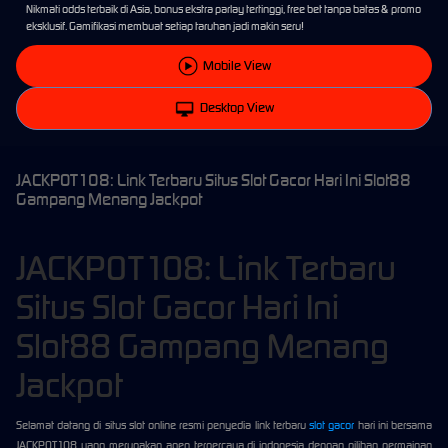
Nikmati odds terbaik di Asia, bonus ekstra parlay tertinggi, free bet tanpa batas & promo
eksklusif. Gamifikasi membuat setiap taruhan jadi makin seru!
Mobile View
Desktop View
JACKPOT108: Link Terbaru Situs Slot Gacor Hari Ini Slot88
Gampang Menang Jackpot
JACKPOT108: Link Terbaru
Situs Slot Gacor Hari Ini
Slot88 Gampang Menang
Jackpot
Selamat datang di situs slot online resmi penyedia link terbaru
slot gacor
hari ini bersama
JACKPOT108 yang merupakan agen terpercaya di indonesia dengan pilihan permainan