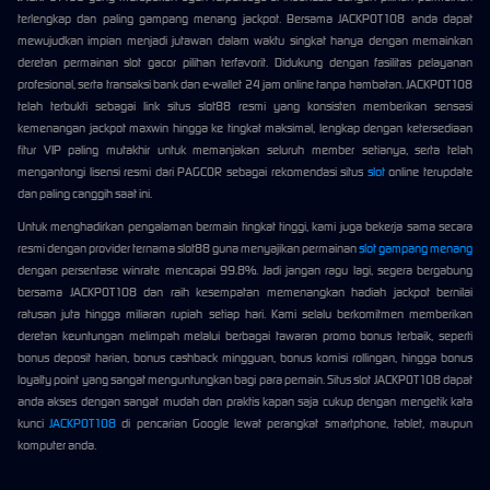
terlengkap dan paling gampang menang jackpot. Bersama JACKPOT108 anda dapat
mewujudkan impian menjadi jutawan dalam waktu singkat hanya dengan memainkan
deretan permainan slot gacor pilihan terfavorit. Didukung dengan fasilitas pelayanan
profesional, serta transaksi bank dan e-wallet 24 jam online tanpa hambatan. JACKPOT108
telah terbukti sebagai link situs slot88 resmi yang konsisten memberikan sensasi
kemenangan jackpot maxwin hingga ke tingkat maksimal, lengkap dengan ketersediaan
fitur VIP paling mutakhir untuk memanjakan seluruh member setianya, serta telah
mengantongi lisensi resmi dari PAGCOR sebagai rekomendasi situs
slot
online terupdate
dan paling canggih saat ini.
Untuk menghadirkan pengalaman bermain tingkat tinggi, kami juga bekerja sama secara
resmi dengan provider ternama slot88 guna menyajikan permainan
slot gampang menang
dengan persentase winrate mencapai 99.8%. Jadi jangan ragu lagi, segera bergabung
bersama JACKPOT108 dan raih kesempatan memenangkan hadiah jackpot bernilai
ratusan juta hingga miliaran rupiah setiap hari. Kami selalu berkomitmen memberikan
deretan keuntungan melimpah melalui berbagai tawaran promo bonus terbaik, seperti
bonus deposit harian, bonus cashback mingguan, bonus komisi rollingan, hingga bonus
loyalty point yang sangat menguntungkan bagi para pemain. Situs slot JACKPOT108 dapat
anda akses dengan sangat mudah dan praktis kapan saja cukup dengan mengetik kata
kunci
JACKPOT108
di pencarian Google lewat perangkat smartphone, tablet, maupun
komputer anda.